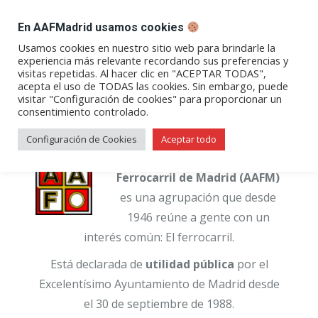
DESPACHO BILLETES
En AAFMadrid usamos cookies
Abrir
Abrir
Abrir
Abrir
Abrir
Usamos cookies en nuestro sitio web para brindarle la
experiencia más relevante recordando sus preferencias y
enlace
enlace
enlace
enlace
enlace
visitas repetidas. Al hacer clic en "ACEPTAR TODAS",
en
en
en
en
en
acepta el uso de TODAS las cookies. Sin embargo, puede
visitar "Configuración de cookies" para proporcionar un
una
una
una
una
una
consentimiento controlado.
La A.A.F. de Madrid.
nueva
nueva
nueva
nueva
nueva
ventana/pestaña
ventana/pestaña
ventana/pestaña
ventana/pestañ
ventana/pes
Configuración de Cookies
Aceptar todo
La Asociación de Amigos del
Ferrocarril de Madrid (AAFM)
es una agrupación que desde
1946 reúne a gente con un
interés común: El ferrocarril.
Está declarada de
utilidad pública
por el
Excelentísimo Ayuntamiento de Madrid desde
el 30 de septiembre de 1988.