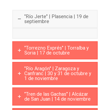
"Río Jerte" | Plasencia | 19 de
septiembre
"Torrezno Exprés" | Torralba y
Soria | 17 de octubre
"Río Aragón" | Zaragoza y
Canfranc | 30 y 31 de octubre y
1 de noviembre
"Tren de las Gachas" | Alcázar
de San Juan | 14 de noviembre