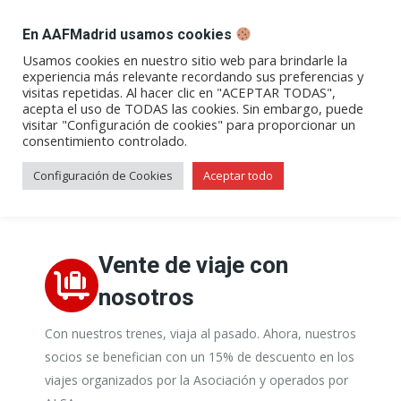
DESPACHO BILLETES
En AAFMadrid usamos cookies
Abrir
Abrir
Abrir
Abrir
Abrir
Usamos cookies en nuestro sitio web para brindarle la
experiencia más relevante recordando sus preferencias y
enlace
enlace
enlace
enlace
enlace
visitas repetidas. Al hacer clic en "ACEPTAR TODAS",
Hazte socio
en
en
en
en
en
acepta el uso de TODAS las cookies. Sin embargo, puede
visitar "Configuración de cookies" para proporcionar un
una
una
una
una
una
consentimiento controlado.
nueva
nueva
nueva
nueva
nueva
ventana/pestaña
ventana/pestaña
ventana/pestaña
ventana/pestañ
ventana/pes
Configuración de Cookies
Aceptar todo
Ventajas de ser socio
Vente de viaje con
nosotros
Con nuestros trenes, viaja al pasado. Ahora, nuestros
socios se benefician con un 15% de descuento en los
viajes organizados por la Asociación y operados por