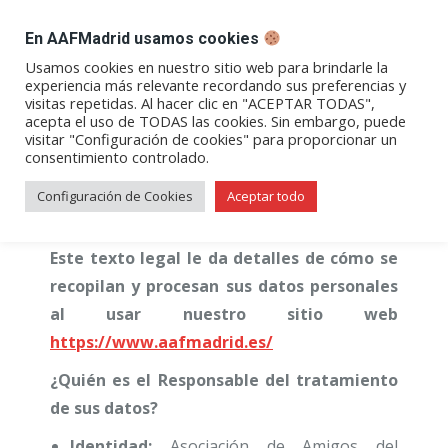
DESPACHO BILLETES
En AAFMadrid usamos cookies
Abrir
Abrir
Abrir
Abrir
Abrir
Usamos cookies en nuestro sitio web para brindarle la
experiencia más relevante recordando sus preferencias y
enlace
enlace
enlace
enlace
enlace
visitas repetidas. Al hacer clic en "ACEPTAR TODAS",
Política de privacidad
en
en
en
en
en
acepta el uso de TODAS las cookies. Sin embargo, puede
visitar "Configuración de cookies" para proporcionar un
una
una
una
una
una
consentimiento controlado.
nueva
nueva
nueva
nueva
nueva
ventana/pestaña
ventana/pestaña
ventana/pestaña
ventana/pestañ
ventana/pes
Configuración de Cookies
Aceptar todo
Este texto legal le da detalles de cómo se
recopilan y procesan sus datos personales
al usar nuestro sitio web
https://www.aafmadrid.es/
¿Quién es el Responsable del tratamiento
de sus datos?
Identidad:
Asociación de Amigos del