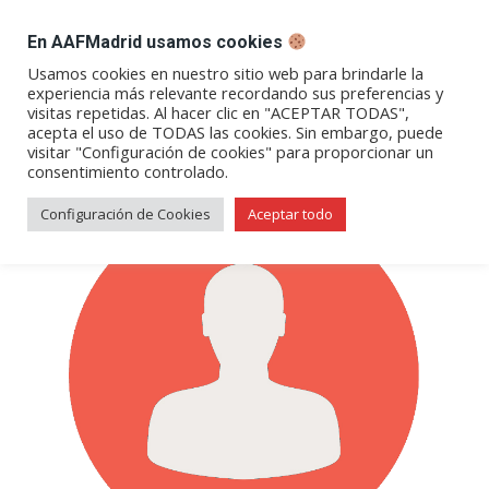
DESPACHO BILLETES
En AAFMadrid usamos cookies
Abrir
Abrir
Abrir
Abrir
Abrir
Usamos cookies en nuestro sitio web para brindarle la
experiencia más relevante recordando sus preferencias y
enlace
enlace
enlace
enlace
enlace
visitas repetidas. Al hacer clic en "ACEPTAR TODAS",
Junta Directiva
en
en
en
en
en
acepta el uso de TODAS las cookies. Sin embargo, puede
visitar "Configuración de cookies" para proporcionar un
una
una
una
una
una
consentimiento controlado.
nueva
nueva
nueva
nueva
nueva
ventana/pestaña
ventana/pestaña
ventana/pestaña
ventana/pestañ
ventana/pes
Configuración de Cookies
Aceptar todo