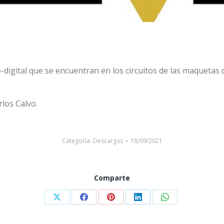
igital que se encuentran en los circuitos de las maquetas de
los Calvo.
Categoría:
Descargas
18/09/2021
Comparte
Compartir
Compartir
Compartir
Compartir
Compartir
con
con
con
con
con