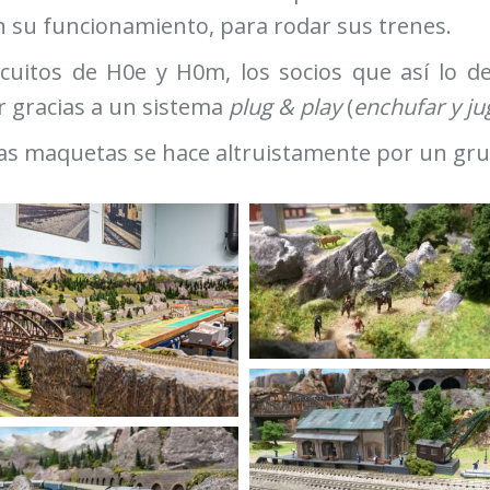
 su funcionamiento, para rodar sus trenes.
rcuitos de H0e y H0m, los socios que así lo de
ar gracias a un sistema
plug & play
(
enchufar y ju
las maquetas se hace altruistamente por un gru