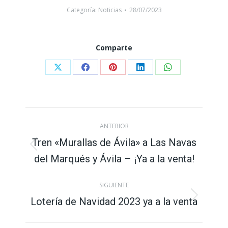
Categoría:
Noticias
28/07/2023
Comparte
Compartir
Compartir
Compartir
Compartir
Compartir
con
con
con
con
con
X
Facebook
Pinterest
LinkedIn
WhatsApp
Navegación
ANTERIOR
entre
Tren «Murallas de Ávila» a Las Navas
Publicación
del Marqués y Ávila – ¡Ya a la venta!
publicaciones
anterior:
SIGUIENTE
Lotería de Navidad 2023 ya a la venta
Publicación
siguiente: