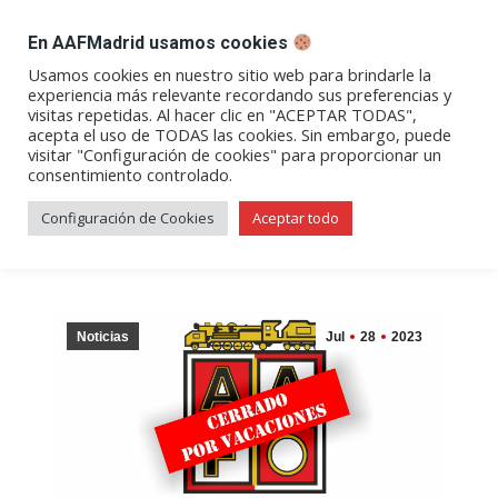
DESPACHO BILLETES
En AAFMadrid usamos cookies
Abrir
Abrir
Abrir
Abrir
Abrir
Usamos cookies en nuestro sitio web para brindarle la
experiencia más relevante recordando sus preferencias y
enlace
enlace
enlace
enlace
enlace
visitas repetidas. Al hacer clic en "ACEPTAR TODAS",
Cierre del local social por
en
en
en
en
en
acepta el uso de TODAS las cookies. Sin embargo, puede
visitar "Configuración de cookies" para proporcionar un
una
una
una
una
una
vacaciones
consentimiento controlado.
nueva
nueva
nueva
nueva
nueva
ventana/pestaña
ventana/pestaña
ventana/pestaña
ventana/pestañ
ventana/pes
Configuración de Cookies
Aceptar todo
Noticias
Jul
28
2023