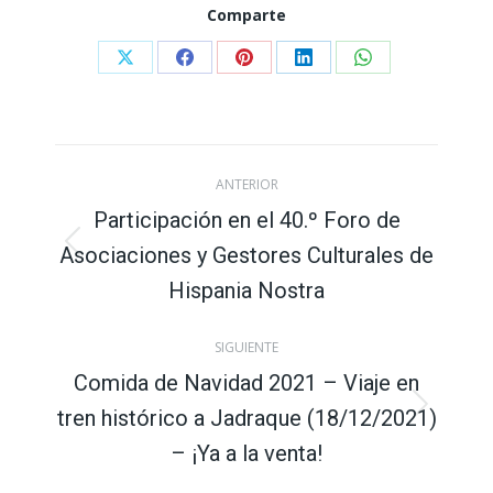
Comparte
Compartir
Compartir
Compartir
Compartir
Compartir
con
con
con
con
con
X
Facebook
Pinterest
LinkedIn
WhatsApp
Navegación
ANTERIOR
entre
Participación en el 40.º Foro de
Asociaciones y Gestores Culturales de
Publicación
publicaciones
anterior:
Hispania Nostra
SIGUIENTE
Comida de Navidad 2021 – Viaje en
tren histórico a Jadraque (18/12/2021)
Publicación
siguiente:
– ¡Ya a la venta!