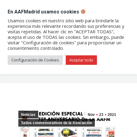
DESPACHO BILLETES
En AAFMadrid usamos cookies
Abrir
Abrir
Abrir
Abrir
Abrir
Usamos cookies en nuestro sitio web para brindarle la
experiencia más relevante recordando sus preferencias y
enlace
enlace
enlace
enlace
enlace
visitas repetidas. Al hacer clic en "ACEPTAR TODAS",
Edición especial de sellos
en
en
en
en
en
acepta el uso de TODAS las cookies. Sin embargo, puede
visitar "Configuración de cookies" para proporcionar un
una
una
una
una
una
conmemorativos del 75.º
consentimiento controlado.
nueva
nueva
nueva
nueva
nueva
aniversario de la AAFM – ¡Ya
ventana/pestaña
ventana/pestaña
ventana/pestaña
ventana/pestañ
ventana/pes
Configuración de Cookies
Aceptar todo
disponibles!
Noticias
Nov
23
2021
Sellos conmemorativos de la Asociación