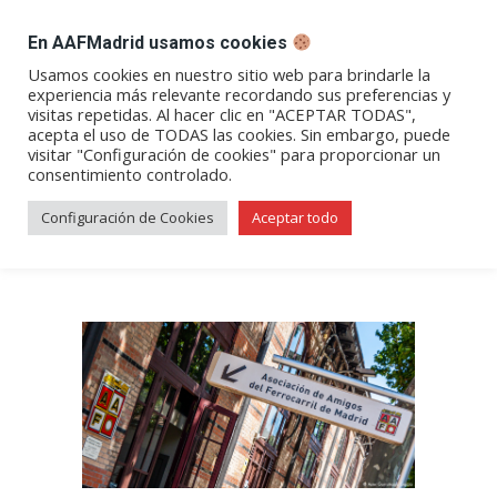
DESPACHO BILLETES
En AAFMadrid usamos cookies
Abrir
Abrir
Abrir
Abrir
Abrir
Usamos cookies en nuestro sitio web para brindarle la
experiencia más relevante recordando sus preferencias y
enlace
enlace
enlace
enlace
enlace
visitas repetidas. Al hacer clic en "ACEPTAR TODAS",
Apertura especial del local
en
en
en
en
en
acepta el uso de TODAS las cookies. Sin embargo, puede
visitar "Configuración de cookies" para proporcionar un
una
una
una
una
una
social – Día del Tren 2022
consentimiento controlado.
nueva
nueva
nueva
nueva
nueva
ventana/pestaña
ventana/pestaña
ventana/pestaña
ventana/pestañ
ventana/pes
Configuración de Cookies
Aceptar todo