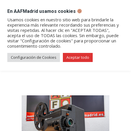
DESPACHO BILLETES
En AAFMadrid usamos cookies
Abrir
Abrir
Abrir
Abrir
Abrir
Usamos cookies en nuestro sitio web para brindarle la
experiencia más relevante recordando sus preferencias y
enlace
enlace
enlace
enlace
enlace
visitas repetidas. Al hacer clic en "ACEPTAR TODAS",
Aquellos 1500 Voltios
en
en
en
en
en
acepta el uso de TODAS las cookies. Sin embargo, puede
visitar "Configuración de cookies" para proporcionar un
una
una
una
una
una
(Compañía del Norte y Renfe)
consentimiento controlado.
nueva
nueva
nueva
nueva
nueva
– Fotografías
ventana/pestaña
ventana/pestaña
ventana/pestaña
ventana/pestañ
ventana/pes
Configuración de Cookies
Aceptar todo