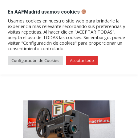
DESPACHO BILLETES
En AAFMadrid usamos cookies
Abrir
Abrir
Abrir
Abrir
Abrir
Usamos cookies en nuestro sitio web para brindarle la
experiencia más relevante recordando sus preferencias y
enlace
enlace
enlace
enlace
enlace
visitas repetidas. Al hacer clic en "ACEPTAR TODAS",
Tramo Aranjuez-Cuenca, ida y
en
en
en
en
en
acepta el uso de TODAS las cookies. Sin embargo, puede
visitar "Configuración de cookies" para proporcionar un
una
una
una
una
una
vuelta desde la cabina de un
consentimiento controlado.
nueva
nueva
nueva
nueva
nueva
tren (Por Alberto Mellado)
ventana/pestaña
ventana/pestaña
ventana/pestaña
ventana/pestañ
ventana/pes
Configuración de Cookies
Aceptar todo