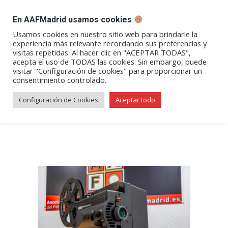
DESPACHO BILLETES
En AAFMadrid usamos cookies
Abrir
Abrir
Abrir
Abrir
Abrir
Usamos cookies en nuestro sitio web para brindarle la
experiencia más relevante recordando sus preferencias y
enlace
enlace
enlace
enlace
enlace
visitas repetidas. Al hacer clic en "ACEPTAR TODAS",
«El maquinista de la General»,
en
en
en
en
en
acepta el uso de TODAS las cookies. Sin embargo, puede
visitar "Configuración de cookies" para proporcionar un
una
una
una
una
una
Buster Keaton | Videoteca
consentimiento controlado.
nueva
nueva
nueva
nueva
nueva
AAFM
ventana/pestaña
ventana/pestaña
ventana/pestaña
ventana/pestañ
ventana/pes
Configuración de Cookies
Aceptar todo