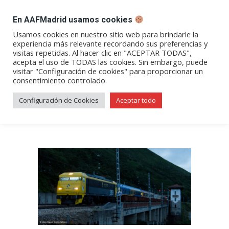
DESPACHO BILLETES
En AAFMadrid usamos cookies
Abrir
Abrir
Abrir
Abrir
Abrir
Usamos cookies en nuestro sitio web para brindarle la
experiencia más relevante recordando sus preferencias y
enlace
enlace
enlace
enlace
enlace
visitas repetidas. Al hacer clic en "ACEPTAR TODAS",
Estrella «Costa Verde» a
en
en
en
en
en
acepta el uso de TODAS las cookies. Sin embargo, puede
visitar "Configuración de cookies" para proporcionar un
una
una
una
una
una
Oviedo y Gijón
consentimiento controlado.
nueva
nueva
nueva
nueva
nueva
ventana/pestaña
ventana/pestaña
ventana/pestaña
ventana/pestañ
ventana/pes
Configuración de Cookies
Aceptar todo