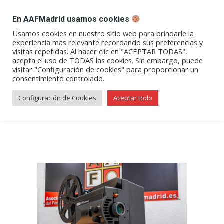
DESPACHO BILLETES
En AAFMadrid usamos cookies
Abrir
Abrir
Abrir
Abrir
Abrir
Usamos cookies en nuestro sitio web para brindarle la
experiencia más relevante recordando sus preferencias y
enlace
enlace
enlace
enlace
enlace
visitas repetidas. Al hacer clic en "ACEPTAR TODAS",
Líneas ferroviarias: Medina-
en
en
en
en
en
acepta el uso de TODAS las cookies. Sin embargo, puede
visitar "Configuración de cookies" para proporcionar un
una
una
una
una
una
Salamanca y Salamanca-Ávila
consentimiento controlado.
nueva
nueva
nueva
nueva
nueva
(Por Paco Zabala)
ventana/pestaña
ventana/pestaña
ventana/pestaña
ventana/pestañ
ventana/pes
Configuración de Cookies
Aceptar todo