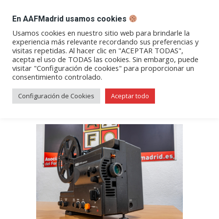
DESPACHO BILLETES
En AAFMadrid usamos cookies
Abrir
Abrir
Abrir
Abrir
Abrir
Usamos cookies en nuestro sitio web para brindarle la
experiencia más relevante recordando sus preferencias y
enlace
enlace
enlace
enlace
enlace
visitas repetidas. Al hacer clic en "ACEPTAR TODAS",
Los oficios del ferrocarril
en
en
en
en
en
acepta el uso de TODAS las cookies. Sin embargo, puede
visitar "Configuración de cookies" para proporcionar un
una
una
una
una
una
consentimiento controlado.
nueva
nueva
nueva
nueva
nueva
ventana/pestaña
ventana/pestaña
ventana/pestaña
ventana/pestañ
ventana/pes
Configuración de Cookies
Aceptar todo