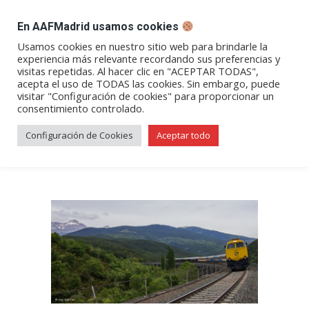
DESPACHO BILLETES
En AAFMadrid usamos cookies
Abrir
Abrir
Abrir
Abrir
Abrir
Usamos cookies en nuestro sitio web para brindarle la
experiencia más relevante recordando sus preferencias y
enlace
enlace
enlace
enlace
enlace
visitas repetidas. Al hacer clic en "ACEPTAR TODAS",
«Tren Blanco» a Zaragoza y
en
en
en
en
en
acepta el uso de TODAS las cookies. Sin embargo, puede
visitar "Configuración de cookies" para proporcionar un
una
una
una
una
una
Canfranc
consentimiento controlado.
nueva
nueva
nueva
nueva
nueva
ventana/pestaña
ventana/pestaña
ventana/pestaña
ventana/pestañ
ventana/pes
Configuración de Cookies
Aceptar todo