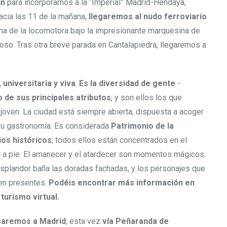
ín
para incorporarnos a la “Imperial” Madrid-Hendaya,
Hacia las 11 de la mañana,
llegaremos al nudo ferroviario
cha de la locomotora bajo la impresionante marquesina de
moso. Tras otra breve parada en Cantalapiedra, llegaremos a
 universitaria y viva
.
Es la diversidad de gente
-
 de sus principales atributos
, y son ellos los que
 joven. La ciudad está siempre abierta, dispuesta a acoger
 su gastronomía. Es considerada
Patrimonio de la
ios históricos
; todos ellos están concentrados en el
zar a pie. El amanecer y el atardecer son momentos mágicos.
o resplandor baña las doradas fachadas, y los personajes que
acen presentes.
Podéis encontrar más información en
 turismo virtual.
saremos a Madrid
, esta vez
vía Peñaranda de