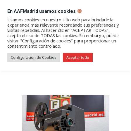
DESPACHO BILLETES
En AAFMadrid usamos cookies
Abrir
Abrir
Abrir
Abrir
Abrir
Usamos cookies en nuestro sitio web para brindarle la
experiencia más relevante recordando sus preferencias y
enlace
enlace
enlace
enlace
enlace
visitas repetidas. Al hacer clic en "ACEPTAR TODAS",
Los trenes de Alfonso y sus
en
en
en
en
en
acepta el uso de TODAS las cookies. Sin embargo, puede
visitar "Configuración de cookies" para proporcionar un
una
una
una
una
una
amigos (Por Alfonso
consentimiento controlado.
nueva
nueva
nueva
nueva
nueva
Domínguez y Cía.)
ventana/pestaña
ventana/pestaña
ventana/pestaña
ventana/pestañ
ventana/pes
Configuración de Cookies
Aceptar todo