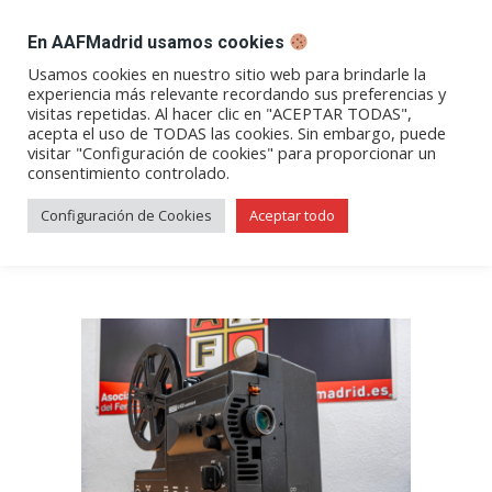
DESPACHO BILLETES
En AAFMadrid usamos cookies
Abrir
Abrir
Abrir
Abrir
Abrir
Usamos cookies en nuestro sitio web para brindarle la
experiencia más relevante recordando sus preferencias y
enlace
enlace
enlace
enlace
enlace
visitas repetidas. Al hacer clic en "ACEPTAR TODAS",
Los trenes de Diego Sánchez
en
en
en
en
en
acepta el uso de TODAS las cookies. Sin embargo, puede
visitar "Configuración de cookies" para proporcionar un
una
una
una
una
una
(Por Diego Sánchez)
consentimiento controlado.
nueva
nueva
nueva
nueva
nueva
ventana/pestaña
ventana/pestaña
ventana/pestaña
ventana/pestañ
ventana/pes
Configuración de Cookies
Aceptar todo