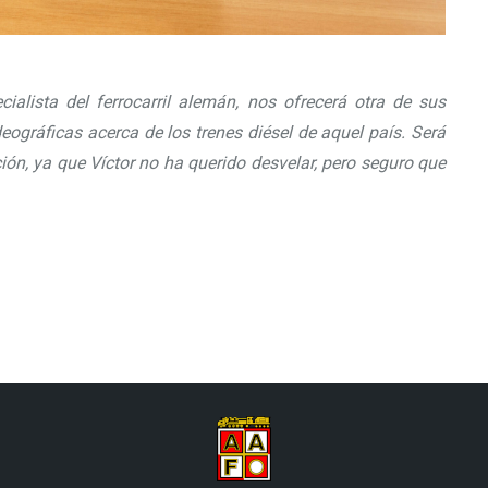
ialista del ferrocarril alemán, nos ofrecerá otra de sus
ográficas acerca de los trenes diésel de aquel país. Será
ón, ya que Víctor no ha querido desvelar, pero seguro que