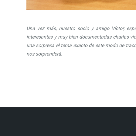
Una vez más, nuestro socio y amigo Víctor, espec
interesantes y muy bien documentadas charlas-vide
una sorpresa el tema exacto de este modo de tracci
nos sorprenderá.