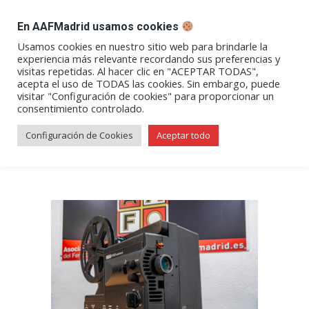
DESPACHO BILLETES
En AAFMadrid usamos cookies
Abrir
Abrir
Abrir
Abrir
Abrir
Usamos cookies en nuestro sitio web para brindarle la
experiencia más relevante recordando sus preferencias y
enlace
enlace
enlace
enlace
enlace
visitas repetidas. Al hacer clic en "ACEPTAR TODAS",
Los trenes de Javier – 4ª
en
en
en
en
en
acepta el uso de TODAS las cookies. Sin embargo, puede
visitar "Configuración de cookies" para proporcionar un
una
una
una
una
una
parte (Por D. Javier Ruiz)
consentimiento controlado.
nueva
nueva
nueva
nueva
nueva
ventana/pestaña
ventana/pestaña
ventana/pestaña
ventana/pestañ
ventana/pes
Configuración de Cookies
Aceptar todo