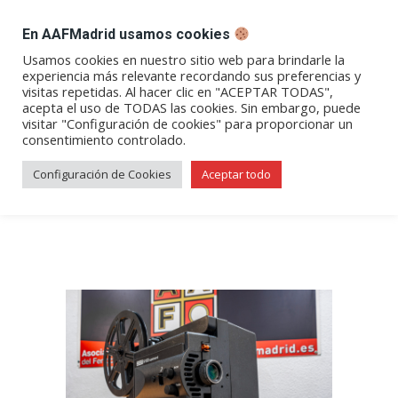
DESPACHO BILLETES
En AAFMadrid usamos cookies
Abrir
Abrir
Abrir
Abrir
Abrir
Usamos cookies en nuestro sitio web para brindarle la
experiencia más relevante recordando sus preferencias y
enlace
enlace
enlace
enlace
enlace
visitas repetidas. Al hacer clic en "ACEPTAR TODAS",
Maravillosos trenes de vapor
en
en
en
en
en
acepta el uso de TODAS las cookies. Sin embargo, puede
visitar "Configuración de cookies" para proporcionar un
una
una
una
una
una
de Michael George Winstanley,
consentimiento controlado.
nueva
nueva
nueva
nueva
nueva
primera parte (Videoteca)
ventana/pestaña
ventana/pestaña
ventana/pestaña
ventana/pestañ
ventana/pes
Configuración de Cookies
Aceptar todo