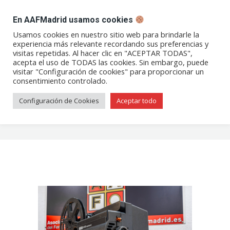
DESPACHO BILLETES
En AAFMadrid usamos cookies
Abrir
Abrir
Abrir
Abrir
Abrir
Usamos cookies en nuestro sitio web para brindarle la
experiencia más relevante recordando sus preferencias y
enlace
enlace
enlace
enlace
enlace
visitas repetidas. Al hacer clic en "ACEPTAR TODAS",
Reconstrucción de la
en
en
en
en
en
acepta el uso de TODAS las cookies. Sin embargo, puede
visitar "Configuración de cookies" para proporcionar un
una
una
una
una
una
locomotora de vapor 040-
consentimiento controlado.
nueva
nueva
nueva
nueva
nueva
2184 (Verraco) en el ARMF de
ventana/pestaña
ventana/pestaña
ventana/pestaña
ventana/pestañ
ventana/pes
Configuración de Cookies
Aceptar todo
Lérida