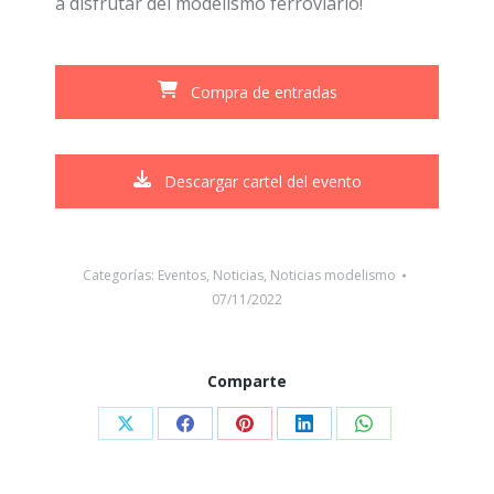
a disfrutar del modelismo ferroviario!
Compra de entradas
Descargar cartel del evento
Categorías:
Eventos
,
Noticias
,
Noticias modelismo
07/11/2022
Comparte
Compartir
Compartir
Compartir
Compartir
Compartir
con
con
con
con
con