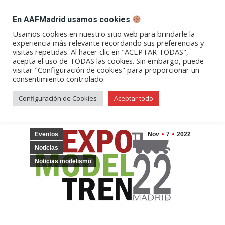
DESPACHO BILLETES
En AAFMadrid usamos cookies
Abrir
Abrir
Abrir
Abrir
Abrir
Usamos cookies en nuestro sitio web para brindarle la
experiencia más relevante recordando sus preferencias y
enlace
enlace
enlace
enlace
enlace
visitas repetidas. Al hacer clic en "ACEPTAR TODAS",
Expomodeltren 2022
en
en
en
en
en
acepta el uso de TODAS las cookies. Sin embargo, puede
visitar "Configuración de cookies" para proporcionar un
una
una
una
una
una
consentimiento controlado.
nueva
nueva
nueva
nueva
nueva
ventana/pestaña
ventana/pestaña
ventana/pestaña
ventana/pestañ
ventana/pes
Configuración de Cookies
Aceptar todo
Eventos
Nov
7
2022
Noticias
Noticias modelismo