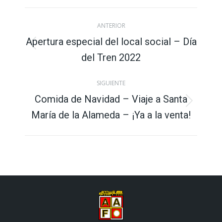
X
Facebook
Pinterest
LinkedIn
WhatsApp
Navegación
ANTERIOR
entre
Apertura especial del local social – Día
Publicación
del Tren 2022
publicaciones
anterior:
SIGUIENTE
Comida de Navidad – Viaje a Santa
Publicación
María de la Alameda – ¡Ya a la venta!
siguiente: