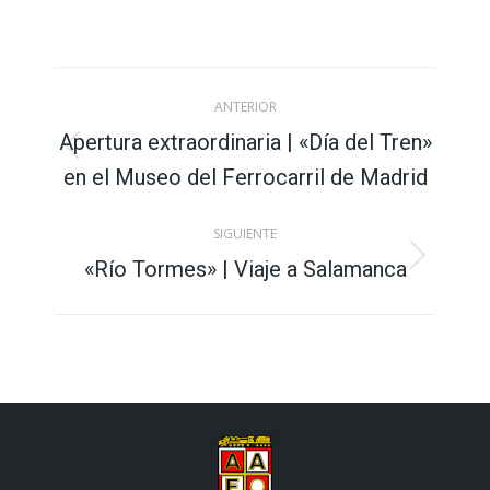
con
con
con
con
con
X
Facebook
Pinterest
LinkedIn
WhatsApp
Navegación
ANTERIOR
entre
Apertura extraordinaria | «Día del Tren»
Publicación
en el Museo del Ferrocarril de Madrid
publicaciones
anterior:
SIGUIENTE
«Río Tormes» | Viaje a Salamanca
Publicación
siguiente: