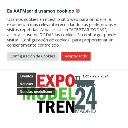
DESPACHO BILLETES
En AAFMadrid usamos cookies
Abrir
Abrir
Abrir
Abrir
Abrir
Usamos cookies en nuestro sitio web para brindarle la
experiencia más relevante recordando sus preferencias y
enlace
enlace
enlace
enlace
enlace
visitas repetidas. Al hacer clic en "ACEPTAR TODAS",
Expomodeltren 2024
en
en
en
en
en
acepta el uso de TODAS las cookies. Sin embargo, puede
visitar "Configuración de cookies" para proporcionar un
una
una
una
una
una
consentimiento controlado.
nueva
nueva
nueva
nueva
nueva
ventana/pestaña
ventana/pestaña
ventana/pestaña
ventana/pestañ
ventana/pes
Configuración de Cookies
Aceptar todo
Eventos
Oct
29
2024
Noticias
Noticias modelismo