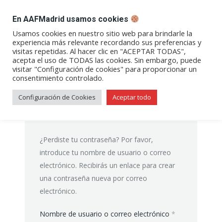
DESPACHO BILLETES
En AAFMadrid usamos cookies
Abrir
Abrir
Abrir
Abrir
Abrir
Usamos cookies en nuestro sitio web para brindarle la
experiencia más relevante recordando sus preferencias y
enlace
enlace
enlace
enlace
enlace
visitas repetidas. Al hacer clic en "ACEPTAR TODAS",
Mi cuenta
en
en
en
en
en
acepta el uso de TODAS las cookies. Sin embargo, puede
visitar "Configuración de cookies" para proporcionar un
una
una
una
una
una
consentimiento controlado.
nueva
nueva
nueva
nueva
nueva
ventana/pestaña
ventana/pestaña
ventana/pestaña
ventana/pestañ
ventana/pes
Configuración de Cookies
Aceptar todo
¿Perdiste tu contraseña? Por favor,
introduce tu nombre de usuario o correo
electrónico. Recibirás un enlace para crear
una contraseña nueva por correo
electrónico.
Obligatorio
Nombre de usuario o correo electrónico
*