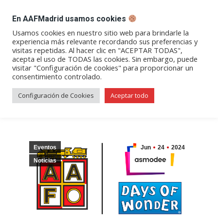
DESPACHO BILLETES
En AAFMadrid usamos cookies
Abrir
Abrir
Abrir
Abrir
Abrir
Usamos cookies en nuestro sitio web para brindarle la
experiencia más relevante recordando sus preferencias y
enlace
enlace
enlace
enlace
enlace
visitas repetidas. Al hacer clic en "ACEPTAR TODAS",
Presentación del juego de
en
en
en
en
en
acepta el uso de TODAS las cookies. Sin embargo, puede
visitar "Configuración de cookies" para proporcionar un
una
una
una
una
una
mesa «¡Aventureros al Tren!»
consentimiento controlado.
nueva
nueva
nueva
nueva
nueva
ventana/pestaña
ventana/pestaña
ventana/pestaña
ventana/pestañ
ventana/pes
Configuración de Cookies
Aceptar todo
Eventos
Jun
24
2024
Noticias