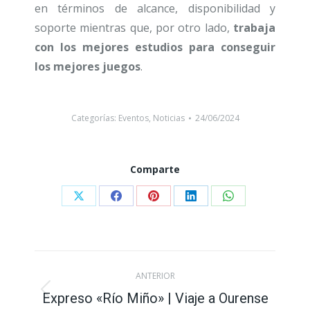
en términos de alcance, disponibilidad y
soporte mientras que, por otro lado,
trabaja
con los mejores estudios para conseguir
los mejores juegos
.
Categorías:
Eventos
,
Noticias
24/06/2024
Comparte
Compartir
Compartir
Compartir
Compartir
Compartir
con
con
con
con
con
X
Facebook
Pinterest
LinkedIn
WhatsApp
Navegación
ANTERIOR
entre
Expreso «Río Miño» | Viaje a Ourense
Publicación