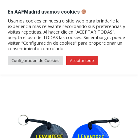
DESPACHO BILLETES
En AAFMadrid usamos cookies
Abrir
Abrir
Abrir
Abrir
Abrir
Usamos cookies en nuestro sitio web para brindarle la
experiencia más relevante recordando sus preferencias y
enlace
enlace
enlace
enlace
enlace
visitas repetidas. Al hacer clic en "ACEPTAR TODAS",
Llavero «Levántese por aquí»
en
en
en
en
en
acepta el uso de TODAS las cookies. Sin embargo, puede
visitar "Configuración de cookies" para proporcionar un
una
una
una
una
una
en colores azul o negro
consentimiento controlado.
nueva
nueva
nueva
nueva
nueva
ventana/pestaña
ventana/pestaña
ventana/pestaña
ventana/pestañ
ventana/pes
Configuración de Cookies
Aceptar todo