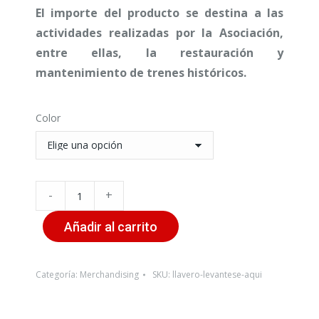
El importe del producto se destina a las
actividades realizadas por la Asociación,
entre ellas, la restauración y
mantenimiento de trenes históricos.
Color
Cantidad
-
+
de
Añadir al carrito
Llavero
"Levántese
por
Categoría:
Merchandising
SKU:
llavero-levantese-aqui
aquí"
en