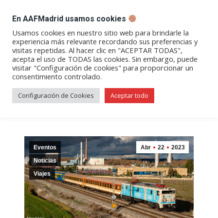
DESPACHO BILLETES
En AAFMadrid usamos cookies
Abrir
Abrir
Abrir
Abrir
Abrir
Usamos cookies en nuestro sitio web para brindarle la
experiencia más relevante recordando sus preferencias y
enlace
enlace
enlace
enlace
enlace
visitas repetidas. Al hacer clic en "ACEPTAR TODAS",
Rápido «Valencia Expreso» a
en
en
en
en
en
acepta el uso de TODAS las cookies. Sin embargo, puede
visitar "Configuración de cookies" para proporcionar un
una
una
una
una
una
València – ¡Ya a la venta!
consentimiento controlado.
nueva
nueva
nueva
nueva
nueva
ventana/pestaña
ventana/pestaña
ventana/pestaña
ventana/pestañ
ventana/pes
Configuración de Cookies
Aceptar todo
Eventos
Abr
22
2023
Noticias
Viajes