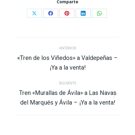
Comparte
Compartir
Compartir
Compartir
Compartir
Compartir
con
con
con
con
con
X
Facebook
Pinterest
LinkedIn
WhatsApp
Navegación
ANTERIOR
entre
«Tren de los Viñedos» a Valdepeñas –
Publicación
¡Ya a la venta!
publicaciones
anterior:
SIGUIENTE
Tren «Murallas de Ávila» a Las Navas
Publicación
del Marqués y Ávila – ¡Ya a la venta!
siguiente: