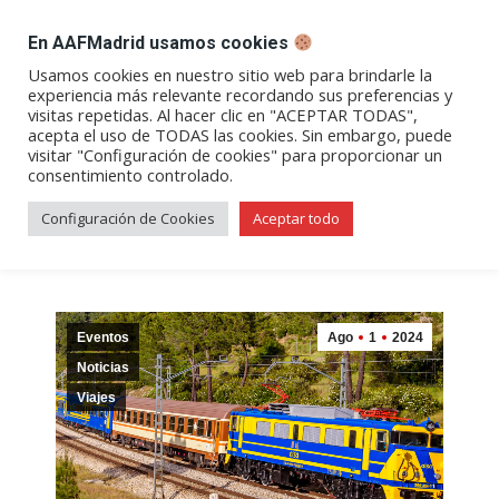
DESPACHO BILLETES
En AAFMadrid usamos cookies
Abrir
Abrir
Abrir
Abrir
Abrir
Usamos cookies en nuestro sitio web para brindarle la
experiencia más relevante recordando sus preferencias y
enlace
enlace
enlace
enlace
enlace
visitas repetidas. Al hacer clic en "ACEPTAR TODAS",
Archivos de etiqueta:
Cañas y
en
en
en
en
en
acepta el uso de TODAS las cookies. Sin embargo, puede
visitar "Configuración de cookies" para proporcionar un
una
una
una
una
una
Tren
consentimiento controlado.
nueva
nueva
nueva
nueva
nueva
ventana/pestaña
ventana/pestaña
ventana/pestaña
ventana/pestañ
ventana/pes
Configuración de Cookies
Aceptar todo
Eventos
Ago
1
2024
Noticias
Viajes