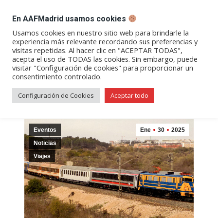
DESPACHO BILLETES
En AAFMadrid usamos cookies
Abrir
Abrir
Abrir
Abrir
Abrir
Usamos cookies en nuestro sitio web para brindarle la
experiencia más relevante recordando sus preferencias y
enlace
enlace
enlace
enlace
enlace
visitas repetidas. Al hacer clic en "ACEPTAR TODAS",
Archivos de etiqueta:
málaga
en
en
en
en
en
acepta el uso de TODAS las cookies. Sin embargo, puede
visitar "Configuración de cookies" para proporcionar un
una
una
una
una
una
consentimiento controlado.
nueva
nueva
nueva
nueva
nueva
ventana/pestaña
ventana/pestaña
ventana/pestaña
ventana/pestañ
ventana/pes
Configuración de Cookies
Aceptar todo
Eventos
Ene
30
2025
Noticias
Viajes