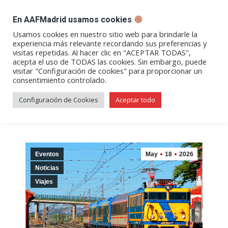
DESPACHO BILLETES
En AAFMadrid usamos cookies
Abrir
Abrir
Abrir
Abrir
Abrir
Usamos cookies en nuestro sitio web para brindarle la
experiencia más relevante recordando sus preferencias y
enlace
enlace
enlace
enlace
enlace
visitas repetidas. Al hacer clic en "ACEPTAR TODAS",
Archivos de etiqueta:
en
en
en
en
en
acepta el uso de TODAS las cookies. Sin embargo, puede
visitar "Configuración de cookies" para proporcionar un
una
una
una
una
una
pamplona
consentimiento controlado.
nueva
nueva
nueva
nueva
nueva
ventana/pestaña
ventana/pestaña
ventana/pestaña
ventana/pestañ
ventana/pes
Configuración de Cookies
Aceptar todo
Eventos
May
18
2026
Noticias
Viajes