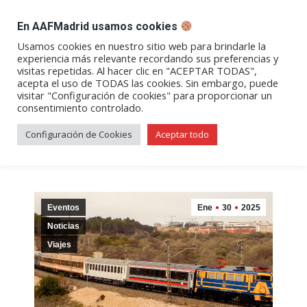
DESPACHO BILLETES
En AAFMadrid usamos cookies
Abrir
Abrir
Abrir
Abrir
Abrir
Usamos cookies en nuestro sitio web para brindarle la
experiencia más relevante recordando sus preferencias y
enlace
enlace
enlace
enlace
enlace
visitas repetidas. Al hacer clic en "ACEPTAR TODAS",
Archivos de etiqueta:
tren del
en
en
en
en
en
acepta el uso de TODAS las cookies. Sin embargo, puede
visitar "Configuración de cookies" para proporcionar un
una
una
una
una
una
guadalquivir
consentimiento controlado.
nueva
nueva
nueva
nueva
nueva
ventana/pestaña
ventana/pestaña
ventana/pestaña
ventana/pestañ
ventana/pes
Configuración de Cookies
Aceptar todo
Eventos
Ene
30
2025
Noticias
Viajes