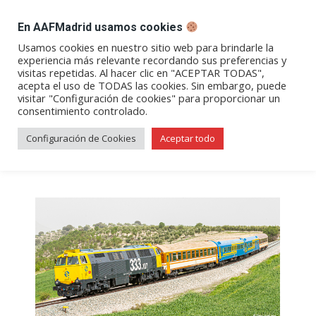
DESPACHO BILLETES
En AAFMadrid usamos cookies
Abrir
Abrir
Abrir
Abrir
Abrir
Usamos cookies en nuestro sitio web para brindarle la
experiencia más relevante recordando sus preferencias y
enlace
enlace
enlace
enlace
enlace
visitas repetidas. Al hacer clic en "ACEPTAR TODAS",
Archivos de etiqueta:
tren
en
en
en
en
en
acepta el uso de TODAS las cookies. Sin embargo, puede
visitar "Configuración de cookies" para proporcionar un
una
una
una
una
una
murallas de talavera
consentimiento controlado.
nueva
nueva
nueva
nueva
nueva
ventana/pestaña
ventana/pestaña
ventana/pestaña
ventana/pestañ
ventana/pes
Configuración de Cookies
Aceptar todo