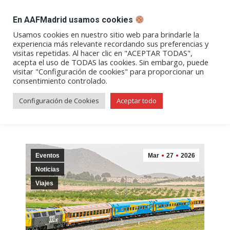
DESPACHO BILLETES
En AAFMadrid usamos cookies
Abrir
Abrir
Abrir
Abrir
Abrir
Usamos cookies en nuestro sitio web para brindarle la
experiencia más relevante recordando sus preferencias y
enlace
enlace
enlace
enlace
enlace
visitas repetidas. Al hacer clic en "ACEPTAR TODAS",
Archivos de etiqueta:
valencia
en
en
en
en
en
acepta el uso de TODAS las cookies. Sin embargo, puede
visitar "Configuración de cookies" para proporcionar un
una
una
una
una
una
de alcántara
consentimiento controlado.
nueva
nueva
nueva
nueva
nueva
ventana/pestaña
ventana/pestaña
ventana/pestaña
ventana/pestañ
ventana/pes
Configuración de Cookies
Aceptar todo
Eventos
Mar
27
2026
Noticias
Viajes