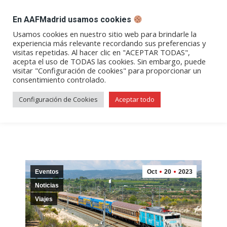
DESPACHO BILLETES
En AAFMadrid usamos cookies
Abrir
Abrir
Abrir
Abrir
Abrir
Usamos cookies en nuestro sitio web para brindarle la
experiencia más relevante recordando sus preferencias y
enlace
enlace
enlace
enlace
enlace
visitas repetidas. Al hacer clic en "ACEPTAR TODAS",
«Tren de las Gachas» a
en
en
en
en
en
acepta el uso de TODAS las cookies. Sin embargo, puede
visitar "Configuración de cookies" para proporcionar un
una
una
una
una
una
Alcázar de San Juan – ¡Ya a la
consentimiento controlado.
nueva
nueva
nueva
nueva
nueva
venta!
ventana/pestaña
ventana/pestaña
ventana/pestaña
ventana/pestañ
ventana/pes
Configuración de Cookies
Aceptar todo
Eventos
Oct
20
2023
Noticias
Viajes