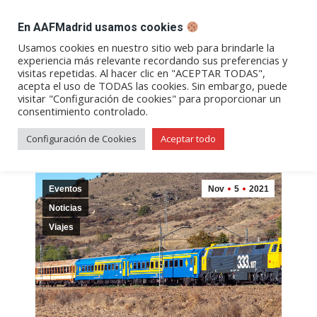
DESPACHO BILLETES
En AAFMadrid usamos cookies
Abrir
Abrir
Abrir
Abrir
Abrir
Usamos cookies en nuestro sitio web para brindarle la
experiencia más relevante recordando sus preferencias y
enlace
enlace
enlace
enlace
enlace
visitas repetidas. Al hacer clic en "ACEPTAR TODAS",
Archivos diarios:
05/11/2021
en
en
en
en
en
acepta el uso de TODAS las cookies. Sin embargo, puede
visitar "Configuración de cookies" para proporcionar un
una
una
una
una
una
consentimiento controlado.
nueva
nueva
nueva
nueva
nueva
ventana/pestaña
ventana/pestaña
ventana/pestaña
ventana/pestañ
ventana/pes
Configuración de Cookies
Aceptar todo
Eventos
Nov
5
2021
Noticias
Viajes