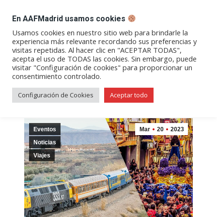
DESPACHO BILLETES
En AAFMadrid usamos cookies
Abrir
Abrir
Abrir
Abrir
Abrir
Usamos cookies en nuestro sitio web para brindarle la
experiencia más relevante recordando sus preferencias y
enlace
enlace
enlace
enlace
enlace
visitas repetidas. Al hacer clic en "ACEPTAR TODAS",
Archivos diarios:
20/03/2023
en
en
en
en
en
acepta el uso de TODAS las cookies. Sin embargo, puede
visitar "Configuración de cookies" para proporcionar un
una
una
una
una
una
consentimiento controlado.
nueva
nueva
nueva
nueva
nueva
ventana/pestaña
ventana/pestaña
ventana/pestaña
ventana/pestañ
ventana/pes
Configuración de Cookies
Aceptar todo
Eventos
Mar
20
2023
Noticias
Viajes