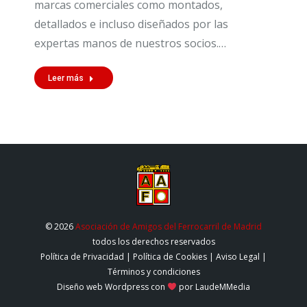
marcas comerciales como montados,
detallados e incluso diseñados por las
expertas manos de nuestros socios.…
Leer más
© 2026
Asociación de Amigos del Ferrocarril de Madrid
todos los derechos reservados
Política de Privacidad
|
Política de Cookies
|
Aviso Legal
|
Términos y condiciones
Diseño web Wordpress
con
por LaudeMMedia