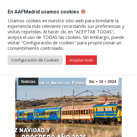
DESPACHO BILLETES
En AAFMadrid usamos cookies
Abrir
Abrir
Abrir
Abrir
Abrir
Usamos cookies en nuestro sitio web para brindarle la
experiencia más relevante recordando sus preferencias y
enlace
enlace
enlace
enlace
enlace
visitas repetidas. Al hacer clic en "ACEPTAR TODAS",
Archivos diarios:
16/12/2024
en
en
en
en
en
acepta el uso de TODAS las cookies. Sin embargo, puede
visitar "Configuración de cookies" para proporcionar un
una
una
una
una
una
consentimiento controlado.
nueva
nueva
nueva
nueva
nueva
ventana/pestaña
ventana/pestaña
ventana/pestaña
ventana/pestañ
ventana/pes
Configuración de Cookies
Aceptar todo
Noticias
Dic
16
2024