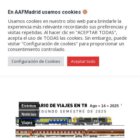
DESPACHO BILLETES
En AAFMadrid usamos cookies
Abrir
Abrir
Abrir
Abrir
Abrir
Usamos cookies en nuestro sitio web para brindarle la
experiencia más relevante recordando sus preferencias y
enlace
enlace
enlace
enlace
enlace
visitas repetidas. Al hacer clic en "ACEPTAR TODAS",
2025, a todo tren | Calendario
en
en
en
en
en
acepta el uso de TODAS las cookies. Sin embargo, puede
visitar "Configuración de cookies" para proporcionar un
una
una
una
una
una
de viajes para el segundo
consentimiento controlado.
nueva
nueva
nueva
nueva
nueva
semestre
ventana/pestaña
ventana/pestaña
ventana/pestaña
ventana/pestañ
ventana/pes
Configuración de Cookies
Aceptar todo
Eventos
Ago
14
2025
Noticias
Viajes