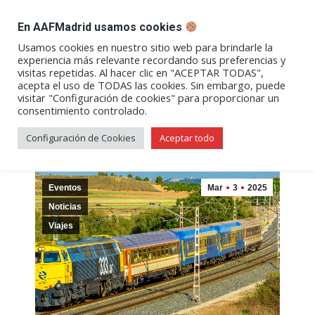
DESPACHO BILLETES
En AAFMadrid usamos cookies
Abrir
Abrir
Abrir
Abrir
Abrir
Usamos cookies en nuestro sitio web para brindarle la
experiencia más relevante recordando sus preferencias y
enlace
enlace
enlace
enlace
enlace
visitas repetidas. Al hacer clic en "ACEPTAR TODAS",
Archivos diarios:
03/03/2025
en
en
en
en
en
acepta el uso de TODAS las cookies. Sin embargo, puede
visitar "Configuración de cookies" para proporcionar un
una
una
una
una
una
consentimiento controlado.
nueva
nueva
nueva
nueva
nueva
ventana/pestaña
ventana/pestaña
ventana/pestaña
ventana/pestañ
ventana/pes
Configuración de Cookies
Aceptar todo
Eventos
Mar
3
2025
Noticias
Viajes