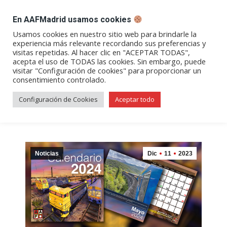
DESPACHO BILLETES
En AAFMadrid usamos cookies
Abrir
Abrir
Abrir
Abrir
Abrir
Usamos cookies en nuestro sitio web para brindarle la
experiencia más relevante recordando sus preferencias y
enlace
enlace
enlace
enlace
enlace
visitas repetidas. Al hacer clic en "ACEPTAR TODAS",
Calendario AAFM 2024 – ¡Ya a
en
en
en
en
en
acepta el uso de TODAS las cookies. Sin embargo, puede
visitar "Configuración de cookies" para proporcionar un
una
una
una
una
una
la venta!
consentimiento controlado.
nueva
nueva
nueva
nueva
nueva
ventana/pestaña
ventana/pestaña
ventana/pestaña
ventana/pestañ
ventana/pes
Configuración de Cookies
Aceptar todo
Noticias
Dic
11
2023