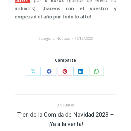
virtual
por
6 euros
(gastos de envío no
incluidos),
¡haceos con el vuestro y
empezad el año por todo lo alto!
Categoría:
Noticias
11/12/2023
Comparte
Compartir
Compartir
Compartir
Compartir
Compartir
con
con
con
con
con
X
Facebook
Pinterest
LinkedIn
WhatsApp
Navegación
ANTERIOR
entre
Tren de la Comida de Navidad 2023 –
Publicación
¡Ya a la venta!
publicaciones
anterior: