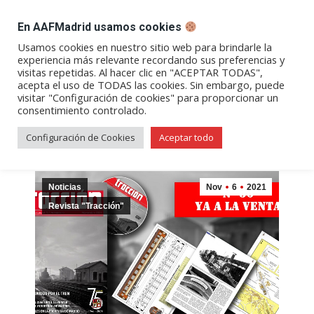
DESPACHO BILLETES
En AAFMadrid usamos cookies
Abrir
Abrir
Abrir
Abrir
Abrir
Usamos cookies en nuestro sitio web para brindarle la
experiencia más relevante recordando sus preferencias y
enlace
enlace
enlace
enlace
enlace
visitas repetidas. Al hacer clic en "ACEPTAR TODAS",
Categoría:
Revista «Tracción»
en
en
en
en
en
acepta el uso de TODAS las cookies. Sin embargo, puede
visitar "Configuración de cookies" para proporcionar un
una
una
una
una
una
consentimiento controlado.
nueva
nueva
nueva
nueva
nueva
ventana/pestaña
ventana/pestaña
ventana/pestaña
ventana/pestañ
ventana/pes
Configuración de Cookies
Aceptar todo
Noticias
Nov
6
2021
Revista "Tracción"