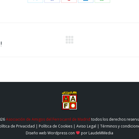
Compartir
Compartir
Compartir
Compartir
Compartir
con
con
con
con
con
X
Facebook
Pinterest
LinkedIn
WhatsApp
!
Publicación
siguiente:
026
Asociación de Amigos del Ferrocarril de Madrid
todos los derechos reserv
olítica de Privacidad
|
Política de Cookies
|
Aviso Legal
|
Términos y condicion
Diseño web Wordpress
con
por LaudeMMedia