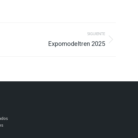
SIGUIENTE
Expomodeltren 2025
ados
es