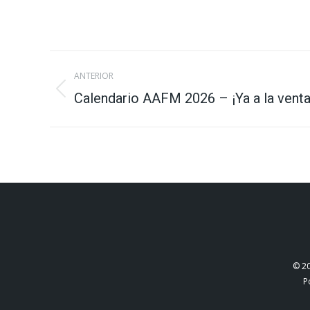
Navegación
ANTERIOR
entre
Publicación
Calendario AAFM 2026 – ¡Ya a la venta
anterior:
publicaciones
© 2
P