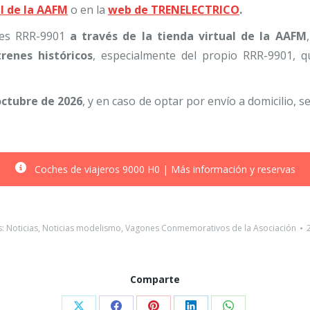
al de la AAFM
o en la
web de TRENELECTRICO
.
ches RRR-9901
a través de la tienda virtual de la AAFM
renes históricos
, especialmente del propio RRR-9901, q
octubre de 2026
, y en caso de optar por envío a domicilio, s
Coches de viajeros 9000 H0 | Más información y reservas
s:
Noticias
,
Noticias modelismo
,
Vagones Conmemorativos de la Asociación
Comparte