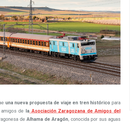
rae
una nueva propuesta de viaje en tren histórico
para
 amigos de
la
Asociación Zaragozana de Amigos del
aragonesa de
Alhama de Aragón
, conocida por sus aguas