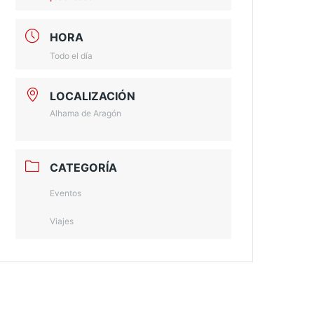
HORA
Todo el día
LOCALIZACIÓN
Alhama de Aragón
CATEGORÍA
Eventos
Viajes