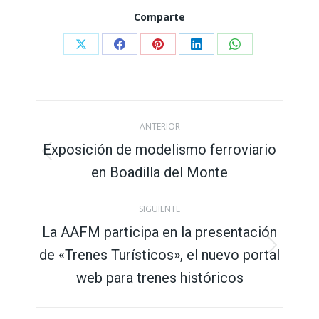
Comparte
Compartir
Compartir
Compartir
Compartir
Compartir
con
con
con
con
con
X
Facebook
Pinterest
LinkedIn
WhatsApp
Navegación
ANTERIOR
entre
Exposición de modelismo ferroviario
Publicación
en Boadilla del Monte
publicaciones
anterior:
SIGUIENTE
La AAFM participa en la presentación
de «Trenes Turísticos», el nuevo portal
Publicación
siguiente:
web para trenes históricos