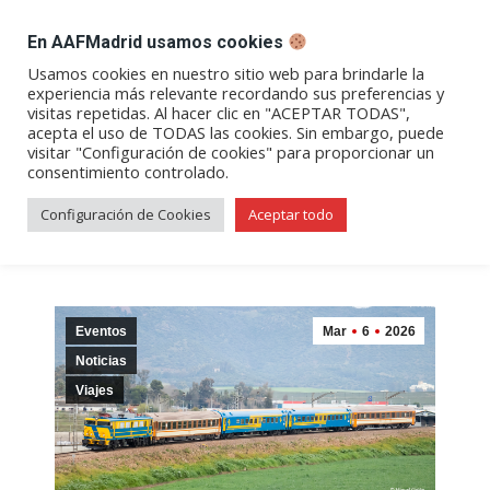
DESPACHO BILLETES
En AAFMadrid usamos cookies
Abrir
Abrir
Abrir
Abrir
Abrir
Usamos cookies en nuestro sitio web para brindarle la
experiencia más relevante recordando sus preferencias y
enlace
enlace
enlace
enlace
enlace
visitas repetidas. Al hacer clic en "ACEPTAR TODAS",
«Expreso del Alto Jabalón» |
en
en
en
en
en
acepta el uso de TODAS las cookies. Sin embargo, puede
visitar "Configuración de cookies" para proporcionar un
una
una
una
una
una
Viaje a Valdepeñas
consentimiento controlado.
nueva
nueva
nueva
nueva
nueva
ventana/pestaña
ventana/pestaña
ventana/pestaña
ventana/pestañ
ventana/pes
Configuración de Cookies
Aceptar todo
Eventos
Mar
6
2026
Noticias
Viajes