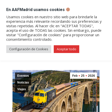
DESPACHO BILLETES
En AAFMadrid usamos cookies
Abrir
Abrir
Abrir
Abrir
Abrir
Usamos cookies en nuestro sitio web para brindarle la
experiencia más relevante recordando sus preferencias y
enlace
enlace
enlace
enlace
enlace
visitas repetidas. Al hacer clic en "ACEPTAR TODAS",
«Ribera del Duero» | Viaje a
en
en
en
en
en
acepta el uso de TODAS las cookies. Sin embargo, puede
visitar "Configuración de cookies" para proporcionar un
una
una
una
una
una
Zamora y Carbajales de Alba
consentimiento controlado.
nueva
nueva
nueva
nueva
nueva
ventana/pestaña
ventana/pestaña
ventana/pestaña
ventana/pestañ
ventana/pes
Configuración de Cookies
Aceptar todo
Eventos
Feb
25
2026
Noticias
Viajes