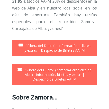
31,95 €
(socios AAFM 20% de descuento) en la
web de Alsa y en nuestro local social en los
días de apertura. También hay tarifas
especiales para el recorrido Zamora-
Carbajales de Alba, ¿vienes?
"Ribera del Duero" - Información, billetes
y extras | Despacho de Billetes AAFM
"Ribera del Duero" (Zamora-Carbajales de
Alba) - Información, billetes y extras |
Despacho de Billetes AAFM
Sobre Zamora…