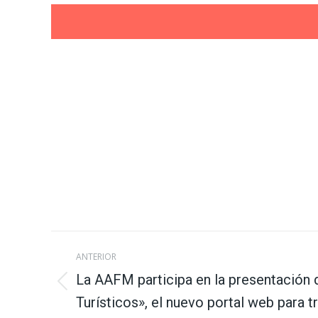
Navegación
ANTERIOR
entre
La AAFM participa en la presentación 
Publicación
Turísticos», el nuevo portal web para t
anterior: