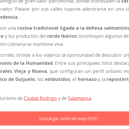
ntiguo de gran valor patrimonial, donde sobresalen la
cat
arador. Pasear por sus calles supone adentrarse en una 
endencia
.
rece una
cocina tradicional ligada a la dehesa salmantin
to
y los productos del
cerdo ibérico
constituyen algunos de
ión culinaria se mantiene viva.
orrido, brinda a los viajeros la oportunidad de descubrir u
monio de la Humanidad
. Entre sus principales hitos desta
rales Vieja y Nueva
, que configuran un perfil urbano in
ico de Guijuelo
, los
embutidos
, el
hornazo
y la
reposterí
 turismo de
Ciudad Rodrigo
y de
Salamanca
.
Descargar cartel del viaje (PDF)