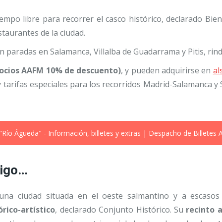
empo libre para recorrer el casco histórico, declarado Bien
taurantes de la ciudad.
n paradas en Salamanca, Villalba de Guadarrama y Pitis, rin
(socios AAFM 10% de descuento)
, y pueden adquirirse en
al
y tarifas especiales para los recorridos Madrid-Salamanca y
"Río Águeda" - Información, billetes y extras | Despacho de Billetes
rigo…
s una ciudad situada en el oeste salmantino y a escaso
rico-artístico
, declarado Conjunto Histórico. Su
recinto 