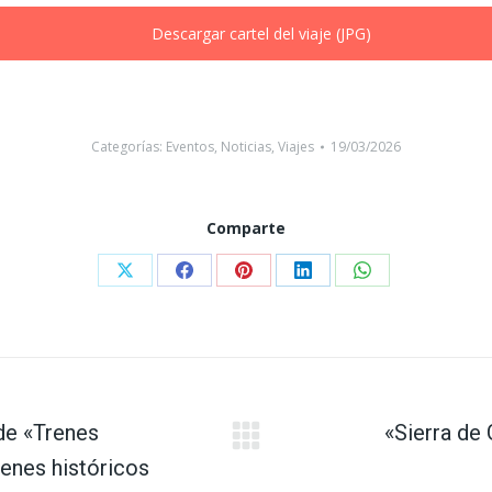
Descargar cartel del viaje (JPG)
Categorías:
Eventos
,
Noticias
,
Viajes
19/03/2026
Comparte
Compartir
Compartir
Compartir
Compartir
Compartir
con
con
con
con
con
X
Facebook
Pinterest
LinkedIn
WhatsApp
de «Trenes
«Sierra de 
Publicación
renes históricos
siguiente: