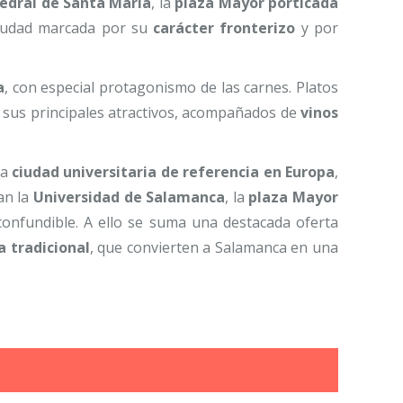
edral de Santa María
, la
plaza Mayor porticada
ciudad marcada por su
carácter fronterizo
y por
a
, con especial protagonismo de las carnes. Platos
 sus principales atractivos, acompañados de
vinos
na
ciudad universitaria de referencia en Europa
,
can la
Universidad de Salamanca
, la
plaza Mayor
confundible. A ello se suma una destacada oferta
a tradicional
, que convierten a Salamanca en una