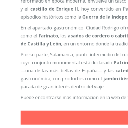
reformado en época moderna, envuelve un casco a
y el
castillo de Enrique II
, hoy convertido en P
episodios históricos como la
Guerra de la Indep
En el apartado gastronómico, Ciudad Rodrigo of
como el
farinato
, los
asados de cordero o cabri
de Castilla y León
, en un entorno donde la tradic
Por su parte, Salamanca, punto intermedio del rec
cuyo conjunto monumental está declarado
Patri
—una de las más bellas de España— y las
cated
gastronómica, con productos como el
jamón ibér
parada de gran interés dentro del viaje.
Puede encontrarse más información en la web de