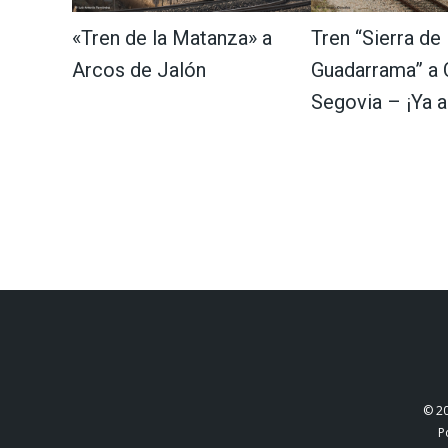
«Tren de la Matanza» a
Tren “Sierra de
Arcos de Jalón
Guadarrama” a C
Segovia – ¡Ya a 
© 2
P