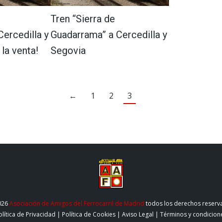
Tren “Sierra de
ercedilla y
Guadarrama” a Cercedilla y
la venta!
Segovia
←
1
2
3
026
Asociación de Amigos del Ferrocarril de Madrid
todos los derechos reserv
olítica de Privacidad
|
Política de Cookies
|
Aviso Legal
|
Términos y condicion